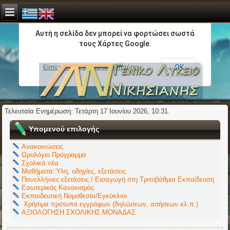
Αυτή η σελίδα δεν μπορεί να φορτώσει σωστά
τους Χάρτες Google.
ΟΚ
Είστε κάτοχος αυτού του ιστοτόπου;
Τελευταία Ενημέρωση: Τετάρτη 17 Ιουνίου 2026, 10:31.
Υπομενού επιλογής
Ανακοινώσεις
Ωρολόγιο Πρόγραμμα
Σχολικά νέα
Μαθήματα:Ύλη, οδηγίες, εξετάσεις
Πανελλήνιες εξετάσεις / Εισαγωγή στη Τριτοβάθμια Εκπαίδευση
Εσωτερικός Κανονισμός
Εκπαιδευτική Νομοθεσία/Εγκύκλιοι
Χρήσιμα πρότυπα εγγράφων (δηλώσεων, αιτήσεων κλ.π.)
ΑΞΙΟΛΟΓΗΣΗ ΣΧΟΛΙΚΗΣ ΜΟΝΑΔΑΣ