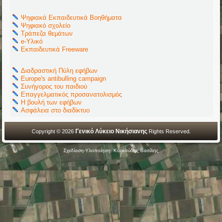
Ψηφιακά Εκπαιδευτικά Βοηθήματα
Ψηφιακό σχολείο
Τράπεζα θεμάτων
e-Υλικό
Εκπαιδευτικά Freeware
Διαδραστική Πύλη εφήβων
Europe's antibulling campaign
Συνήγορος του παιδιού
Επαγγελματικός προσανατολισμός
Η βουλή των εφήβων
Ασφάλεια στο διαδίκτυο
Γενικό Λύκειο Νικήσιανης
Copyright © 2026
Rights Reserved.
Σχεδίαση-Υλοποίηση: Κουκούδης Βασίλης