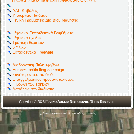
ΥΠΟΛΟΓΙΣΜΟΣ ΜΟΡΙΩΝ ΠΑΝΕΛΛΗΝΙΩΝ 2023
ΔΔΕ Καβάλας
Υπουργείο Παιδείας
Γενική Γραμματεία Διά Βίου Μάθησης
Ψηφιακά Εκπαιδευτικά Βοηθήματα
Ψηφιακό σχολείο
Τράπεζα θεμάτων
e-Υλικό
Εκπαιδευτικά Freeware
Διαδραστική Πύλη εφήβων
Europe's antibulling campaign
Συνήγορος του παιδιού
Επαγγελματικός προσανατολισμός
Η βουλή των εφήβων
Ασφάλεια στο διαδίκτυο
Γενικό Λύκειο Νικήσιανης
Copyright © 2026
Rights Reserved.
Σχεδίαση-Υλοποίηση: Κουκούδης Βασίλης