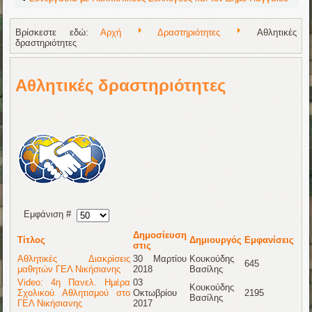
Βρίσκεστε εδώ:
Αρχή
Δραστηριότητες
Αθλητικές
δραστηριότητες
Αθλητικές δραστηριότητες
Εμφάνιση #
Δημοσίευση
Τίτλος
Δημιουργός
Εμφανίσεις
στις
Αθλητικές Διακρίσεις
30 Μαρτίου
Κουκούδης
645
μαθητών ΓΕΛ Νικήσιανης
2018
Βασίλης
Video: 4η Πανελ. Ημέρα
03
Κουκούδης
Σχολικού Αθλητισμού στο
Οκτωβρίου
2195
Βασίλης
ΓΕΛ Νικήσιανης
2017