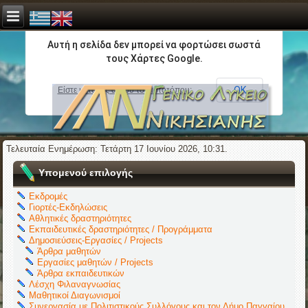
Αυτή η σελίδα δεν μπορεί να φορτώσει σωστά
τους Χάρτες Google.
ΟΚ
Είστε κάτοχος αυτού του ιστοτόπου;
Τελευταία Ενημέρωση: Τετάρτη 17 Ιουνίου 2026, 10:31.
Υπομενού επιλογής
Εκδρομές
Γιορτές-Εκδηλώσεις
Αθλητικές δραστηριότητες
Εκπαιδευτικές δραστηριότητες / Προγράμματα
Δημοσιεύσεις-Εργασίες / Projects
Άρθρα μαθητών
Εργασίες μαθητών / Projects
Άρθρα εκπαιδευτικών
Λέσχη Φιλαναγνωσίας
Μαθητικοί Διαγωνισμοί
Συνεργασία με Πολιτιστικούς Συλλόγους και τον Δήμο Παγγαίου