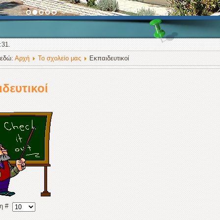
:31.
 εδώ:
Αρχή
Το σχολείο μας
Εκπαιδευτικοί
δευτικoί
ση #