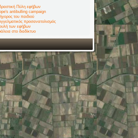
δραστική Πύλη εφήβων
ope's antibulling campaign
ήγορος του παιδιού
γγελματικός προσανατολισμός
ουλή των εφήβων
άλεια στο διαδίκτυο