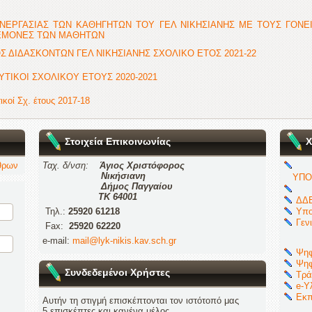
ΝΕΡΓΑΣΙΑΣ ΤΩΝ ΚΑΘΗΓΗΤΩΝ ΤΟΥ ΓΕΛ ΝΙΚΗΣΙΑΝΗΣ ΜΕ ΤΟΥΣ ΓΟΝΕ
ΕΜΟΝΕΣ ΤΩΝ ΜΑΘΗΤΩΝ
Σ ΔΙΔΑΣΚΟΝΤΩΝ ΓΕΛ ΝΙΚΗΣΙΑΝΗΣ ΣΧΟΛΙΚΟ ΕΤΟΣ 2021-22
ΥΤΙΚΟΙ ΣΧΟΛΙΚΟΥ ΕΤΟΥΣ 2020-2021
ικοί Σχ. έτους 2017-18
Στοιχεία Επικοινωνίας
Χ
θρων
Ταχ. δ/νση:
Άγιος Χριστόφορος
Νικήσιανη
ΥΠΟ
Δήμος Παγγαίου
ΤΚ 64001
ΔΔΕ
Τηλ.:
25920 61218
Υπο
Γεν
Fax:
25920 62220
e-mail:
mail@lyk-nikis.kav.sch.gr
Ψηφ
Ψηφ
Συνδεδεμένοι Χρήστες
Τρά
e-Υ
Εκπ
Αυτήν τη στιγμή επισκέπτονται τον ιστότοπό μας
5 επισκέπτες και κανένα μέλος