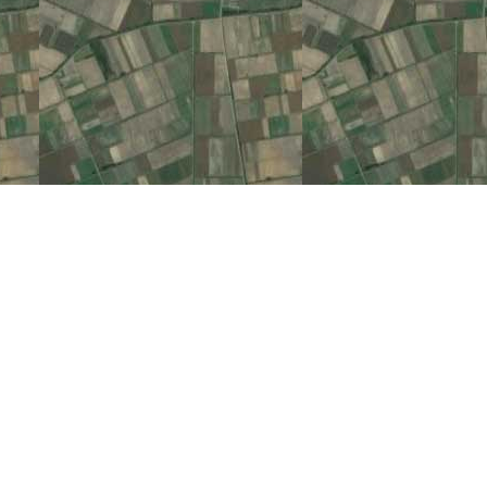
Ωχ! Κάτι πήγε στραβά.
ρτωσε σωστά τους Χάρτες Google. Ανατρέξτε στην κονσόλα JavaScript για τ