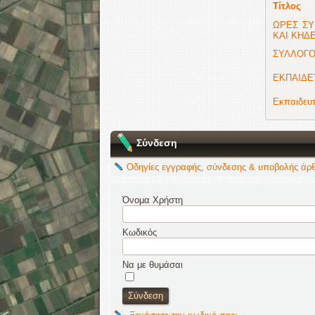
Τίτλος
ΩΡΕΣ ΣΥ
ΚΑΙ ΚΗΔ
ΣΥΛΛΟΓΟ
ΕΚΠΑΙΔΕ
Εκπαιδευτ
Σύνδεση
Οδηγίες εγγραφής, σύνδεσης & υποβολής άρ
Όνομα Χρήστη
Κωδικός
Να με θυμάσαι