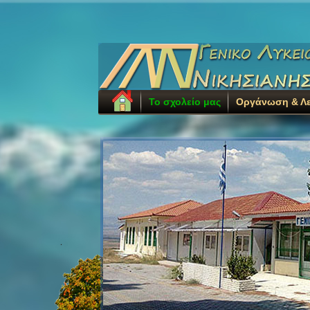
Το σχολείο μας
Οργάνωση & Λε
.