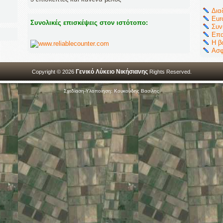
Δια
Eur
Συνολικές επισκέψεις στον ιστότοπο:
Συν
Επα
Η β
Ασφ
Γενικό Λύκειο Νικήσιανης
Copyright © 2026
Rights Reserved.
Σχεδίαση-Υλοποίηση: Κουκούδης Βασίλης