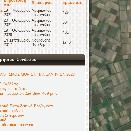
Δημοσίευση
Δημιουργός
Εμφανίσεις
στις
ΙΣ
19 Νοεμβρίου
Αμερικάνου
426
2021
Παναγιώτα
20 Οκτωβρίου
Αμερικάνου
594
2021
Παναγιώτα
19 Οκτωβρίου
Αμερικάνου
481
2020
Παναγιώτα
14 Σεπτεμβρίου
Κουκούδης
1743
2017
Βασίλης
ρήσιμοι Σύνδεσμοι
ΛΟΓΙΣΜΟΣ ΜΟΡΙΩΝ ΠΑΝΕΛΛΗΝΙΩΝ 2023
 Καβάλας
υργείο Παιδείας
ική Γραμματεία Διά Βίου Μάθησης
ιακά Εκπαιδευτικά Βοηθήματα
ιακό σχολείο
πεζα θεμάτων
λικό
αιδευτικά Freeware