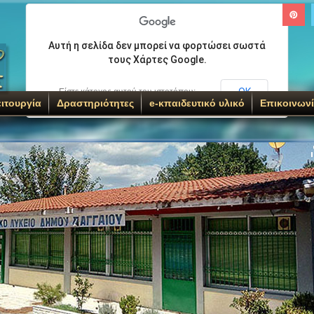
Αυτή η σελίδα δεν μπορεί να φορτώσει σωστά
τους Χάρτες Google.
ΟΚ
Είστε κάτοχος αυτού του ιστοτόπου;
ιτουργία
Δραστηριότητες
e-κπαιδευτικό υλικό
Επικοινων