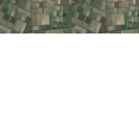
Ωχ! Κάτι πήγε στραβά.
Αυτή η σελίδα δεν φόρτωσε σωστά τους Χάρτες Google.
Ανατρέξτε στην κονσόλα JavaScript για τεχνικές
λεπτομέρειες.