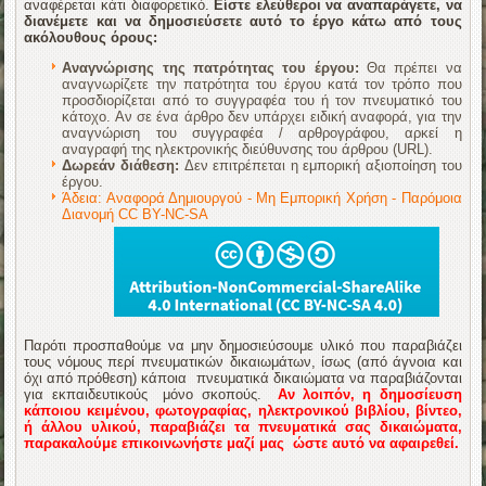
αναφέρεται κάτι διαφορετικό.
Είστε ελεύθεροι να αναπαράγετε, να
διανέμετε και να δημοσιεύσετε αυτό το έργο κάτω από τους
ακόλουθους όρους:
Αναγνώρισης της πατρότητας του έργου:
Θα πρέπει να
αναγνωρίζετε την πατρότητα του έργου κατά τον τρόπο που
προσδιορίζεται από το συγγραφέα του ή τον πνευματικό του
κάτοχο. Αν σε ένα άρθρο δεν υπάρχει ειδική αναφορά, για την
αναγνώριση του συγγραφέα / αρθρογράφου, αρκεί η
αναγραφή της ηλεκτρονικής διεύθυνσης του άρθρου (URL).
Δωρεάν διάθεση:
Δεν επιτρέπεται η εμπορική αξιοποίηση του
έργου.
Άδεια: Αναφορά Δημιουργού - Μη Εμπορική Χρήση - Παρόμοια
Διανομή CC BY-NC-SA
Παρότι προσπαθούμε να μην δημοσιεύσουμε υλικό που παραβιάζει
τους νόμους περί πνευματικών δικαιωμάτων, ίσως (από άγνοια και
όχι από πρόθεση) κάποια πνευματικά δικαιώματα να παραβιάζονται
για εκπαιδευτικούς μόνο σκοπούς.
Αν λοιπόν, η δημοσίευση
κάποιου κειμένου, φωτογραφίας, ηλεκτρονικού βιβλίου, βίντεο,
ή άλλου υλικού, παραβιάζει τα πνευματικά σας δικαιώματα,
παρακαλούμε επικοινωνήστε μαζί μας ώστε αυτό να αφαιρεθεί.