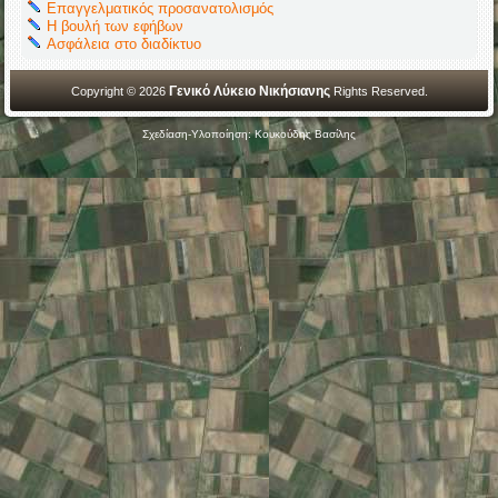
Επαγγελματικός προσανατολισμός
Η βουλή των εφήβων
Ασφάλεια στο διαδίκτυο
Γενικό Λύκειο Νικήσιανης
Copyright © 2026
Rights Reserved.
Σχεδίαση-Υλοποίηση: Κουκούδης Βασίλης