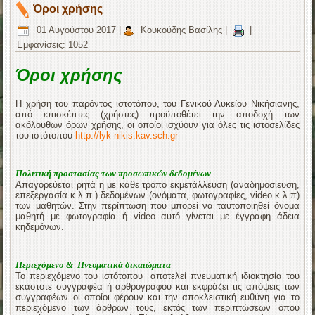
Όροι χρήσης
01 Αυγούστου 2017
|
Κουκούδης Βασίλης
|
|
Εμφανίσεις: 1052
Όροι χρήσης
Η χρήση του παρόντος ιστοτόπου, του Γενικού Λυκείου Νικήσιανης,
από επισκέπτες (χρήστες) προϋποθέτει την αποδοχή των
ακόλουθων όρων χρήσης, οι οποίοι ισχύουν για όλες τις ιστοσελίδες
του ιστότοπου
http://lyk-nikis.kav.sch.gr
Πολιτική προστασίας των προσωπικών δεδομένων
Απαγορεύεται ρητά η με κάθε τρόπο εκμετάλλευση (αναδημοσίευση,
επεξεργασία κ.λ.π.) δεδομένων (ονόματα, φωτογραφίες, video κ.λ.π)
των μαθητών. Στην περίπτωση που μπορεί να ταυτοποιηθεί όνομα
μαθητή με φωτογραφία ή video αυτό γίνεται με έγγραφη άδεια
κηδεμόνων.
Περιεχόμενο &
Πνευματικά δικαιώματα
Το περιεχόμενο του ιστότοπου αποτελεί πνευματική ιδιοκτησία του
εκάστοτε συγγραφέα ή αρθρογράφου και εκφράζει τις απόψεις των
συγγραφέων οι οποίοι φέρουν και την αποκλειστική ευθύνη για το
περιεχόμενο των άρθρων τους, εκτός των περιπτώσεων όπου