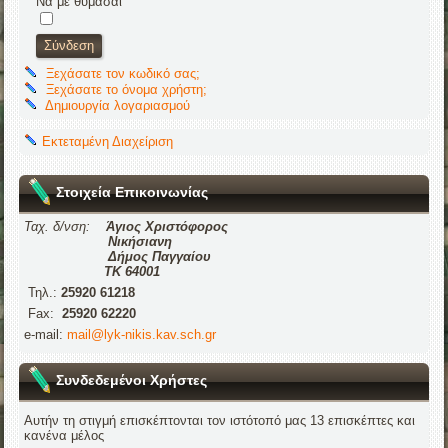
Να με θυμάσαι
Ξεχάσατε τον κωδικό σας;
Ξεχάσατε το όνομα χρήστη;
Δημιουργία λογαριασμού
Εκτεταμένη Διαχείριση
Στοιχεία Επικοινωνίας
Ταχ. δ/νση:
Άγιος Χριστόφορος
Νικήσιανη
Δήμος Παγγαίου
ΤΚ 64001
Τηλ.:
25920 61218
Fax:
25920 62220
e-mail:
mail@lyk-nikis.kav.sch.gr
Συνδεδεμένοι Χρήστες
Αυτήν τη στιγμή επισκέπτονται τον ιστότοπό μας 13 επισκέπτες και
κανένα μέλος