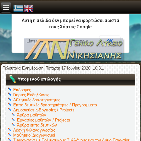
Αυτή η σελίδα δεν μπορεί να φορτώσει σωστά
τους Χάρτες Google.
ΟΚ
Είστε κάτοχος αυτού του ιστοτόπου;
Τελευταία Ενημέρωση: Τετάρτη 17 Ιουνίου 2026, 10:31.
Υπομενού επιλογής
Εκδρομές
Γιορτές-Εκδηλώσεις
Αθλητικές δραστηριότητες
Εκπαιδευτικές δραστηριότητες / Προγράμματα
Δημοσιεύσεις-Εργασίες / Projects
Άρθρα μαθητών
Εργασίες μαθητών / Projects
Άρθρα εκπαιδευτικών
Λέσχη Φιλαναγνωσίας
Μαθητικοί Διαγωνισμοί
Συνεργασία με Πολιτιστικούς Συλλόγους και τον Δήμο Παγγαίου