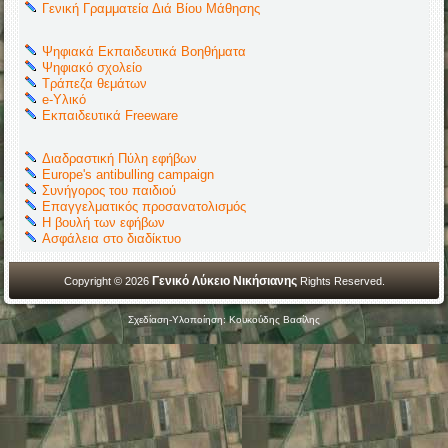
Γενική Γραμματεία Διά Βίου Μάθησης
Ψηφιακά Εκπαιδευτικά Βοηθήματα
Ψηφιακό σχολείο
Τράπεζα θεμάτων
e-Υλικό
Εκπαιδευτικά Freeware
Διαδραστική Πύλη εφήβων
Europe's antibulling campaign
Συνήγορος του παιδιού
Επαγγελματικός προσανατολισμός
Η βουλή των εφήβων
Ασφάλεια στο διαδίκτυο
Γενικό Λύκειο Νικήσιανης
Copyright © 2026
Rights Reserved.
Σχεδίαση-Υλοποίηση: Κουκούδης Βασίλης