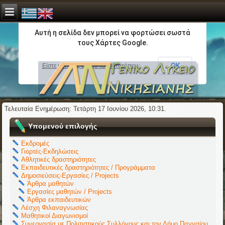
Αυτή η σελίδα δεν μπορεί να φορτώσει σωστά
τους Χάρτες Google.
ΟΚ
Είστε κάτοχος αυτού του ιστοτόπου;
Τελευταία Ενημέρωση: Τετάρτη 17 Ιουνίου 2026, 10:31.
Υπομενού επιλογής
Εκδρομές
Γιορτές-Εκδηλώσεις
Αθλητικές δραστηριότητες
Εκπαιδευτικές δραστηριότητες / Προγράμματα
Δημοσιεύσεις-Εργασίες / Projects
Άρθρα μαθητών
Εργασίες μαθητών / Projects
Άρθρα εκπαιδευτικών
Λέσχη Φιλαναγνωσίας
Μαθητικοί Διαγωνισμοί
Συνεργασία με Πολιτιστικούς Συλλόγους και τον Δήμο Παγγαίου