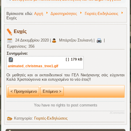
Βρίσκεστε εδώ:
Αρχή
Δραστηριότητες
Γιορτές-Εκδηλώσεις
Ευχές
Ευχές
24 Δεκεμβρίου 2020
|
Μπάρτζου Στυλιανή
|
|
Εμφανίσεις: 356
Συνημμένα:
[ ]
179 kB
animated_christmas_tree1.gif
Οι μαθητές και οι εκπαιδευτικοί του ΓΕΛ Νικήσιανης σάς εύχονται
Καλά Χριστούγεννα και ευτυχισμένο το νέο έτος!!
< Προηγούμενο
Επόμενο >
You have no rights to post comments
JComments
Κατηγορία:
Γιορτές-Εκδηλώσεις