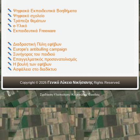
Ψηφιακά Εκπαιδευτικά Βοηθήματα
Ψηφιακό σχολείο
Τράπεζα θεμάτων
e-Υλικό
Εκπαιδευτικά Freeware
Διαδραστική Πύλη εφήβων
Europe's antibulling campaign
Συνήγορος του παιδιού
Επαγγελματικός προσανατολισμός
Η βουλή των εφήβων
Ασφάλεια στο διαδίκτυο
Γενικό Λύκειο Νικήσιανης
Copyright © 2026
Rights Reserved.
Σχεδίαση-Υλοποίηση: Κουκούδης Βασίλης