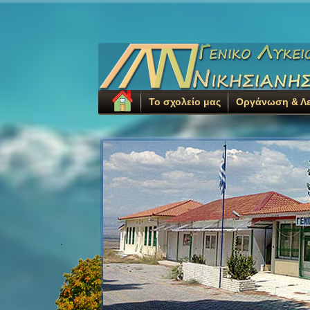
Το σχολείο μας
Οργάνωση & Λε
.