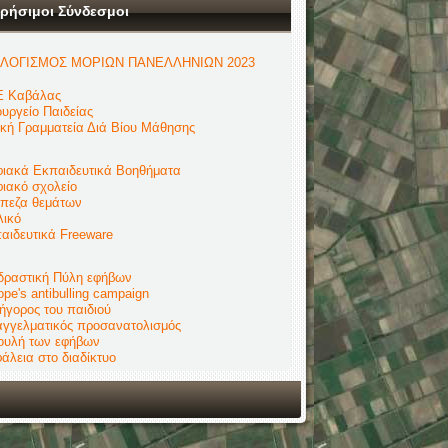
ρήσιμοι Σύνδεσμοι
ΛΟΓΙΣΜΟΣ ΜΟΡΙΩΝ ΠΑΝΕΛΛΗΝΙΩΝ 2023
 Καβάλας
υργείο Παιδείας
ική Γραμματεία Διά Βίου Μάθησης
ιακά Εκπαιδευτικά Βοηθήματα
ιακό σχολείο
πεζα θεμάτων
λικό
αιδευτικά Freeware
δραστική Πύλη εφήβων
ope's antibulling campaign
ήγορος του παιδιού
γγελματικός προσανατολισμός
ουλή των εφήβων
άλεια στο διαδίκτυο