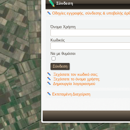
Σύνδεση
Οδηγίες εγγραφής, σύνδεσης & υποβολής άρ
Όνομα Χρήστη
Κωδικός
Να με θυμάσαι
Ξεχάσατε τον κωδικό σας;
Ξεχάσατε το όνομα χρήστη;
Δημιουργία λογαριασμού
Εκτεταμένη Διαχείριση