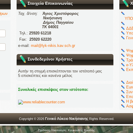
Στοιχεία Επικοινωνίας
Χ
θρων
Ταχ. δ/νση:
Άγιος Χριστόφορος
Νικήσιανη
ΥΠΟ
Δήμος Παγγαίου
ΤΚ 64001
ΔΔΕ
Τηλ.:
25920 61218
Υπο
Γεν
Fax:
25920 62220
e-mail:
mail@lyk-nikis.kav.sch.gr
Ψηφ
Ψηφ
Συνδεδεμένοι Χρήστες
Τρά
e-Υ
Εκπ
Αυτήν τη στιγμή επισκέπτονται τον ιστότοπό μας
5 επισκέπτες και κανένα μέλος
Δια
Eur
Συνολικές επισκέψεις στον ιστότοπο:
Συν
Επα
Η β
Ασφ
Γενικό Λύκειο Νικήσιανης
Copyright © 2026
Rights Reserved.
Σχεδίαση-Υλοποίηση: Κουκούδης Βασίλης