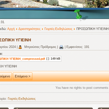
:31.
 εδώ:
Αρχή
Δραστηριότητες
Γιορτές-Εκδηλώσεις
ΠΡΟΣΩΠΙΚΗ ΥΓΙΕΙΝΗ
ΣΩΠΙΚΗ ΥΓΙΕΙΝΗ
ρτίου 2024
|
Μπρούσας Πρόδρομος
|
|
Εμφανίσεις: 191
α:
[ ]
149 kB
ΠΙΚΗ ΥΓΙΕΙΝΗ_compressed.pdf
Η ΥΓΙΕΙΝΗ
ούμενο
Επόμενο >
You have no rights to post comments
ορία:
Γιορτές-Εκδηλώσεις