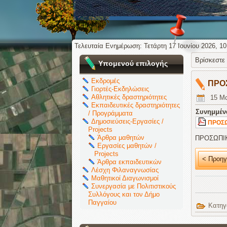
Τελευταία Ενημέρωση: Τετάρτη 17 Ιουνίου 2026, 10
Βρίσκεστε
Υπομενού επιλογής
Εκδρομές
ΠΡΟ
Γιορτές-Εκδηλώσεις
Αθλητικές δραστηριότητες
15 Μα
Εκπαιδευτικές δραστηριότητες
Συνημμέν
/ Προγράμματα
Δημοσιεύσεις-Εργασίες /
ΠΡΟΣΩ
Projects
Άρθρα μαθητών
ΠΡΟΣΩΠΙΚ
Εργασίες μαθητών /
Projects
< Προηγ
Άρθρα εκπαιδευτικών
Λέσχη Φιλαναγνωσίας
Μαθητικοί Διαγωνισμοί
Συνεργασία με Πολιτιστικούς
Συλλόγους και τον Δήμο
Παγγαίου
Κατηγ