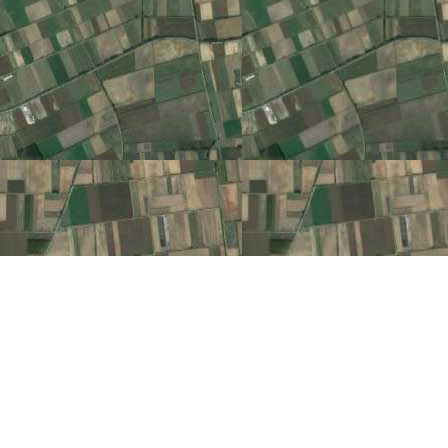
Ωχ! Κάτι πήγε στραβά.