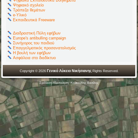
Ψηφιακά Εκπαιδευτικά Βοηθήματα
Ψηφιακό σχολείο
Τράπεζα θεμάτων
e-Υλικό
Εκπαιδευτικά Freeware
Διαδραστική Πύλη εφήβων
Europe's antibulling campaign
Συνήγορος του παιδιού
Επαγγελματικός προσανατολισμός
Η βουλή των εφήβων
Ασφάλεια στο διαδίκτυο
Γενικό Λύκειο Νικήσιανης
Copyright © 2026
Rights Reserved.
Σχεδίαση-Υλοποίηση: Κουκούδης Βασίλης