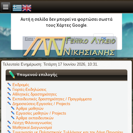
Αυτή η σελίδα δεν μπορεί να φορτώσει σωστά
τους Χάρτες Google.
ΟΚ
Είστε κάτοχος αυτού του ιστοτόπου;
Τελευταία Ενημέρωση: Τετάρτη 17 Ιουνίου 2026, 10:31.
Υπομενού επιλογής
Εκδρομές
Γιορτές-Εκδηλώσεις
Αθλητικές δραστηριότητες
Εκπαιδευτικές δραστηριότητες / Προγράμματα
Δημοσιεύσεις-Εργασίες / Projects
Άρθρα μαθητών
Εργασίες μαθητών / Projects
Άρθρα εκπαιδευτικών
Λέσχη Φιλαναγνωσίας
Μαθητικοί Διαγωνισμοί
Συνεργασία με Πολιτιστικούς Συλλόγους και τον Δήμο Παγγαίου