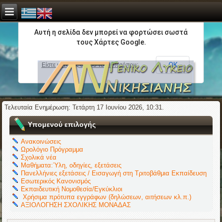
Αυτή η σελίδα δεν μπορεί να φορτώσει σωστά
τους Χάρτες Google.
ΟΚ
Είστε κάτοχος αυτού του ιστοτόπου;
Τελευταία Ενημέρωση: Τετάρτη 17 Ιουνίου 2026, 10:31.
Υπομενού επιλογής
Ανακοινώσεις
Ωρολόγιο Πρόγραμμα
Σχολικά νέα
Μαθήματα:Ύλη, οδηγίες, εξετάσεις
Πανελλήνιες εξετάσεις / Εισαγωγή στη Τριτοβάθμια Εκπαίδευση
Εσωτερικός Κανονισμός
Εκπαιδευτική Νομοθεσία/Εγκύκλιοι
Χρήσιμα πρότυπα εγγράφων (δηλώσεων, αιτήσεων κλ.π.)
ΑΞΙΟΛΟΓΗΣΗ ΣΧΟΛΙΚΗΣ ΜΟΝΑΔΑΣ