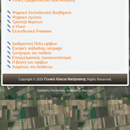
Γενική Γραμματεία Διά Βίου Μάθησης
Ψηφιακά Εκπαιδευτικά Βοηθήματα
Ψηφιακό σχολείο
Τράπεζα θεμάτων
e-Υλικό
Εκπαιδευτικά Freeware
Διαδραστική Πύλη εφήβων
Europe's antibulling campaign
Συνήγορος του παιδιού
Επαγγελματικός προσανατολισμός
Η βουλή των εφήβων
Ασφάλεια στο διαδίκτυο
Γενικό Λύκειο Νικήσιανης
Copyright © 2026
Rights Reserved.
Σχεδίαση-Υλοποίηση: Κουκούδης Βασίλης