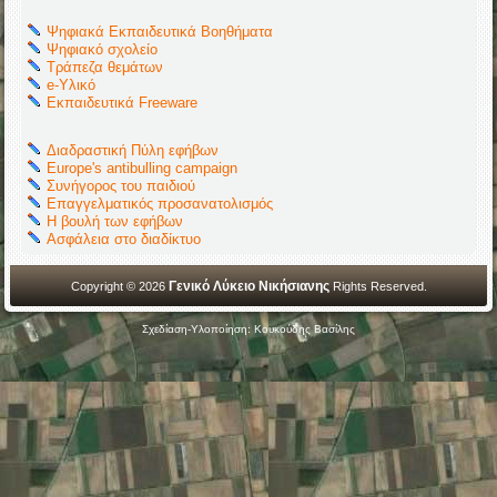
Ψηφιακά Εκπαιδευτικά Βοηθήματα
Ψηφιακό σχολείο
Τράπεζα θεμάτων
e-Υλικό
Εκπαιδευτικά Freeware
Διαδραστική Πύλη εφήβων
Europe's antibulling campaign
Συνήγορος του παιδιού
Επαγγελματικός προσανατολισμός
Η βουλή των εφήβων
Ασφάλεια στο διαδίκτυο
Γενικό Λύκειο Νικήσιανης
Copyright © 2026
Rights Reserved.
Σχεδίαση-Υλοποίηση: Κουκούδης Βασίλης