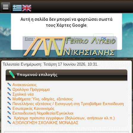
Αυτή η σελίδα δεν μπορεί να φορτώσει σωστά
τους Χάρτες Google.
ΟΚ
Είστε κάτοχος αυτού του ιστοτόπου;
Τελευταία Ενημέρωση: Τετάρτη 17 Ιουνίου 2026, 10:31.
Υπομενού επιλογής
Ανακοινώσεις
Ωρολόγιο Πρόγραμμα
Σχολικά νέα
Μαθήματα:Ύλη, οδηγίες, εξετάσεις
Πανελλήνιες εξετάσεις / Εισαγωγή στη Τριτοβάθμια Εκπαίδευση
Εσωτερικός Κανονισμός
Εκπαιδευτική Νομοθεσία/Εγκύκλιοι
Χρήσιμα πρότυπα εγγράφων (δηλώσεων, αιτήσεων κλ.π.)
ΑΞΙΟΛΟΓΗΣΗ ΣΧΟΛΙΚΗΣ ΜΟΝΑΔΑΣ