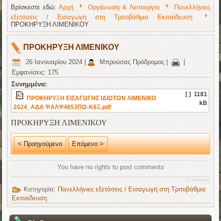
Βρίσκεστε εδώ:
Αρχή
Οργάνωση & Λειτουργία
Πανελλήνιες
εξετάσεις / Εισαγωγή στη Τριτοβάθμια Εκπαίδευση
ΠΡΟΚΗΡΥΞΗ ΛΙΜΕΝΙΚΟΥ
ΠΡΟΚΗΡΥΞΗ ΛΙΜΕΝΙΚΟΥ
26 Ιανουαρίου 2024
|
Μπρούσας Πρόδρομος
|
|
Εμφανίσεις: 175
Συνημμένα:
[ ]
1181
ΠΡΟΚΗΡΥΞΗ ΕΙΣΑΓΩΓΗΣ ΙΔΙΩΤΩΝ ΛΙΜΕΝΙΚΟ
kB
2024_ΑΔΑ ΨΑΛΨ4653ΠΩ-Κ6Ξ.pdf
ΠΡΟΚΗΡΥΞΗ ΛΙΜΕΝΙΚΟΥ
< Προηγούμενο
Επόμενο >
You have no rights to post comments
JComments
Κατηγορία:
Πανελλήνιες εξετάσεις / Εισαγωγή στη Τριτοβάθμια
Εκπαίδευση