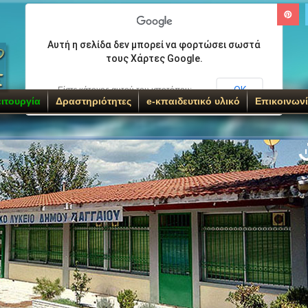
Αυτή η σελίδα δεν μπορεί να φορτώσει σωστά
τους Χάρτες Google.
ΟΚ
Είστε κάτοχος αυτού του ιστοτόπου;
ιτουργία
Δραστηριότητες
e-κπαιδευτικό υλικό
Επικοινων