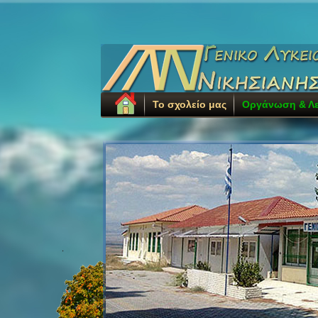
Το σχολείο μας
Οργάνωση & Λε
.