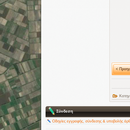
< Προηγ
Κατηγ
Σύνδεση
Οδηγίες εγγραφής, σύνδεσης & υποβολής άρ