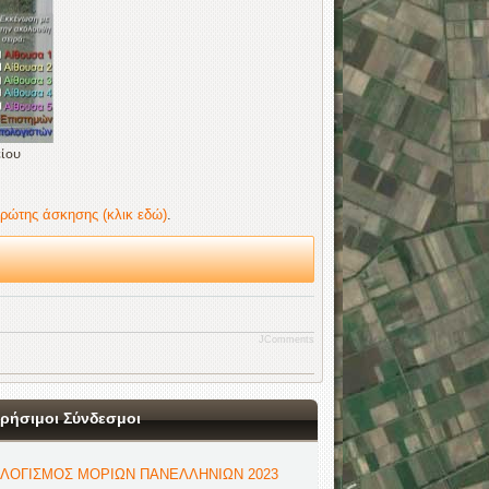
είου
πρώτης άσκησης (κλικ εδώ)
.
JComments
ρήσιμοι Σύνδεσμοι
ΛΟΓΙΣΜΟΣ ΜΟΡΙΩΝ ΠΑΝΕΛΛΗΝΙΩΝ 2023