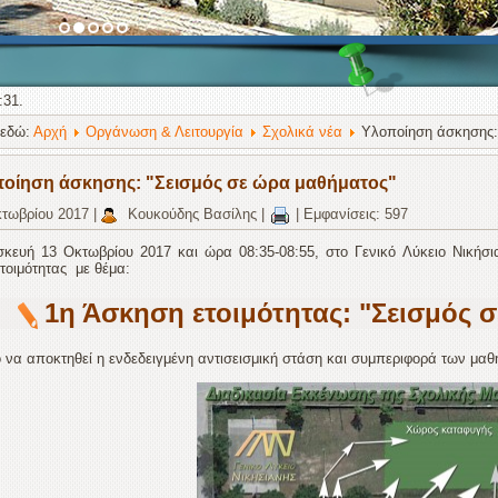
:31.
 εδώ:
Αρχή
Οργάνωση & Λειτουργία
Σχολικά νέα
Υλοποίηση άσκησης:
οίηση άσκησης: "Σεισμός σε ώρα μαθήματος"
τωβρίου 2017
|
Κουκούδης Βασίλης
|
|
Εμφανίσεις: 597
κευή 13 Οκτωβρίου 2017 και ώρα 08:35-08:55, στο Γενικό Λύκειο Νικήσια
ετοιμότητας με θέμα:
1η Άσκηση ετοιμότητας: "Σεισμός 
 να αποκτηθεί η ενδεδειγμένη αντισεισμική στάση και συμπεριφορά των μα