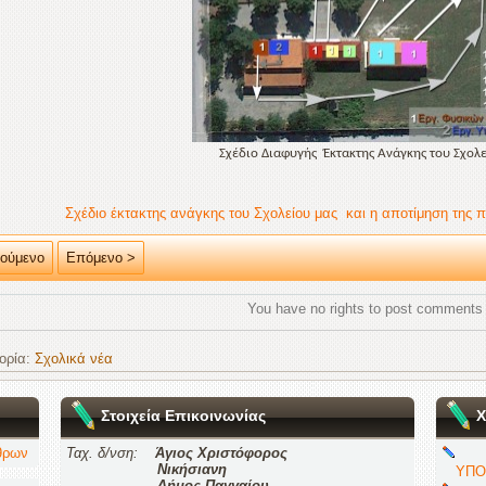
Σχέδιο Διαφυγής Έκτακτης Ανάγκης του Σχολ
Σχέδιο έκτακτης ανάγκης του Σχολείου μας και η αποτίμηση της 
ούμενο
Επόμενο >
You have no rights to post comments
ορία:
Σχολικά νέα
Στοιχεία Επικοινωνίας
Χ
θρων
Ταχ. δ/νση:
Άγιος Χριστόφορος
Νικήσιανη
ΥΠΟ
Δήμος Παγγαίου