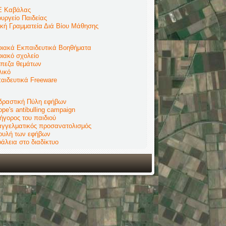
 Καβάλας
υργείο Παιδείας
ική Γραμματεία Διά Βίου Μάθησης
ιακά Εκπαιδευτικά Βοηθήματα
ιακό σχολείο
πεζα θεμάτων
λικό
αιδευτικά Freeware
δραστική Πύλη εφήβων
ope's antibulling campaign
ήγορος του παιδιού
γγελματικός προσανατολισμός
ουλή των εφήβων
άλεια στο διαδίκτυο