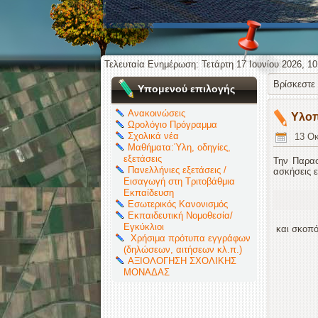
Τελευταία Ενημέρωση: Τετάρτη 17 Ιουνίου 2026, 10
Βρίσκεστε
Υπομενού επιλογής
Ανακοινώσεις
Υλοπ
Ωρολόγιο Πρόγραμμα
Σχολικά νέα
13 Οκ
Μαθήματα:Ύλη, οδηγίες,
εξετάσεις
Την Παρασ
Πανελλήνιες εξετάσεις /
ασκήσεις 
Εισαγωγή στη Τριτοβάθμια
Εκπαίδευση
Εσωτερικός Κανονισμός
Εκπαιδευτική Νομοθεσία/
Εγκύκλιοι
και σκοπό
Χρήσιμα πρότυπα εγγράφων
(δηλώσεων, αιτήσεων κλ.π.)
ΑΞΙΟΛΟΓΗΣΗ ΣΧΟΛΙΚΗΣ
ΜΟΝΑΔΑΣ