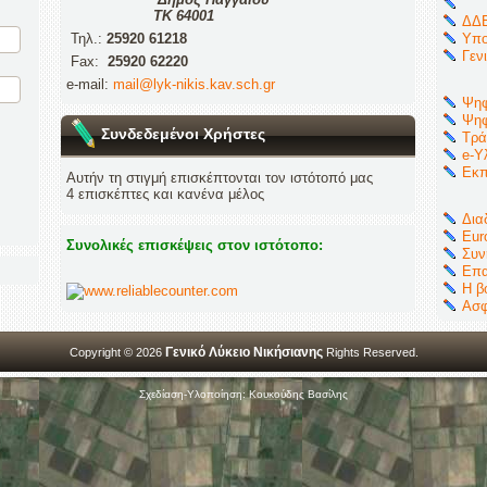
ΤΚ 64001
ΔΔΕ
Τηλ.:
25920 61218
Υπο
Γεν
Fax:
25920 62220
e-mail:
mail@lyk-nikis.kav.sch.gr
Ψηφ
Ψηφ
Συνδεδεμένοι Χρήστες
Τρά
e-Υ
Εκπ
Αυτήν τη στιγμή επισκέπτονται τον ιστότοπό μας
4 επισκέπτες και κανένα μέλος
Δια
Eur
Συνολικές επισκέψεις στον ιστότοπο:
Συν
Επα
Η β
Ασφ
Γενικό Λύκειο Νικήσιανης
Copyright © 2026
Rights Reserved.
Σχεδίαση-Υλοποίηση: Κουκούδης Βασίλης