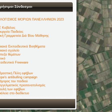
ρήσιμοι Σύνδεσμοι
ΛΟΓΙΣΜΟΣ ΜΟΡΙΩΝ ΠΑΝΕΛΛΗΝΙΩΝ 2023
 Καβάλας
υργείο Παιδείας
ική Γραμματεία Διά Βίου Μάθησης
ιακά Εκπαιδευτικά Βοηθήματα
ιακό σχολείο
πεζα θεμάτων
λικό
αιδευτικά Freeware
δραστική Πύλη εφήβων
ope's antibulling campaign
ήγορος του παιδιού
γγελματικός προσανατολισμός
ουλή των εφήβων
άλεια στο διαδίκτυο