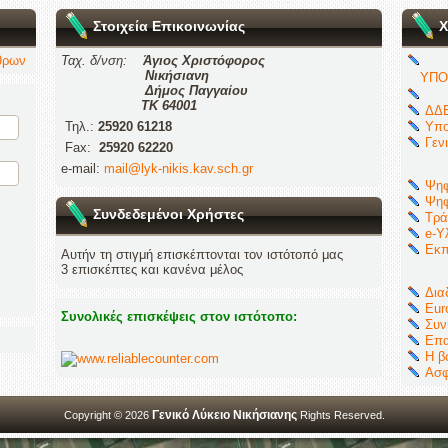
Στοιχεία Επικοινωνίας
Χ
θρων
Ταχ. δ/νση:
Άγιος Χριστόφορος
Νικήσιανη
ΥΠΟ
Δήμος Παγγαίου
ΤΚ 64001
ΔΔΕ
Τηλ.:
25920 61218
Υπο
Γεν
Fax:
25920 62220
e-mail:
mail@lyk-nikis.kav.sch.gr
Ψηφ
Ψηφ
Συνδεδεμένοι Χρήστες
Τρά
e-Υ
Εκπ
Αυτήν τη στιγμή επισκέπτονται τον ιστότοπό μας
3 επισκέπτες και κανένα μέλος
Δια
Eur
Συνολικές επισκέψεις στον ιστότοπο:
Συν
Επα
Η β
Ασφ
Γενικό Λύκειο Νικήσιανης
Copyright © 2026
Rights Reserved.