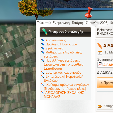
Τελευταία Ενημέρωση: Τετάρτη 17 Ιουνίου 2026, 10
Βρίσκεστ
Υπομενού επιλογής
ΕΝΔΟΣΧΟ
Ανακοινώσεις
Ωρολόγιο Πρόγραμμα
ΔΙΑΔ
Σχολικά νέα
Μαθήματα:Ύλη, οδηγίες,
15 Μα
εξετάσεις
Συνημμέν
Πανελλήνιες εξετάσεις /
Εισαγωγή στη Τριτοβάθμια
ΔΙΑΔΙ
Εκπαίδευση
Εσωτερικός Κανονισμός
ΔΙΑΔΙΚΑΣ
Εκπαιδευτική Νομοθεσία/
Εγκύκλιοι
< Προηγ
Χρήσιμα πρότυπα εγγράφων
(δηλώσεων, αιτήσεων κλ.π.)
ΑΞΙΟΛΟΓΗΣΗ ΣΧΟΛΙΚΗΣ
ΜΟΝΑΔΑΣ
Κατηγ