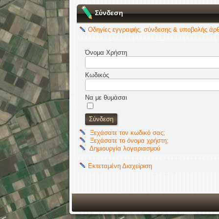
Σύνδεση
Οδηγίες εγγραφής, σύνδεσης & υποβολής άρ
Όνομα Χρήστη
Κωδικός
Να με θυμάσαι
Ξεχάσατε τον κωδικό σας;
Ξεχάσατε το όνομα χρήστη;
Δημιουργία λογαριασμού
Εκτεταμένη Διαχείριση