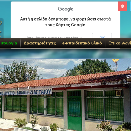
Αυτή η σελίδα δεν μπορεί να φορτώσει σωστά
τους Χάρτες Google.
ΟΚ
Είστε κάτοχος αυτού του ιστοτόπου;
ιτουργία
Δραστηριότητες
e-κπαιδευτικό υλικό
Επικοινων