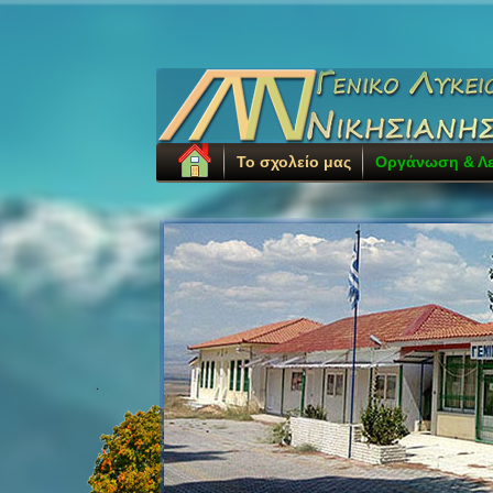
Το σχολείο μας
Οργάνωση & Λε
.