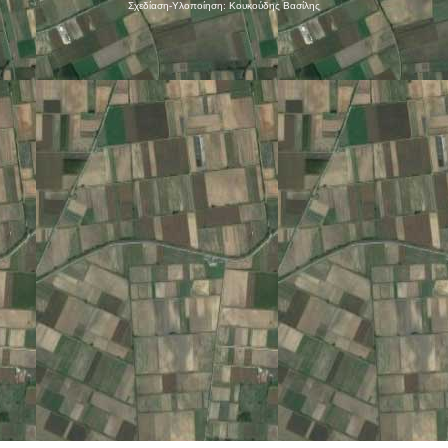
Σχεδίαση-Υλοποίηση: Κουκούδης Βασίλης